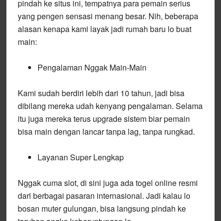
pindah ke situs ini, tempatnya para pemain serius
yang pengen sensasi menang besar. Nih, beberapa
alasan kenapa kami layak jadi rumah baru lo buat
main:
Pengalaman Nggak Main-Main
Kami sudah berdiri lebih dari 10 tahun, jadi bisa
dibilang mereka udah kenyang pengalaman. Selama
itu juga mereka terus upgrade sistem biar pemain
bisa main dengan lancar tanpa lag, tanpa rungkad.
Layanan Super Lengkap
Nggak cuma slot, di sini juga ada togel online resmi
dari berbagai pasaran internasional. Jadi kalau lo
bosan muter gulungan, bisa langsung pindah ke