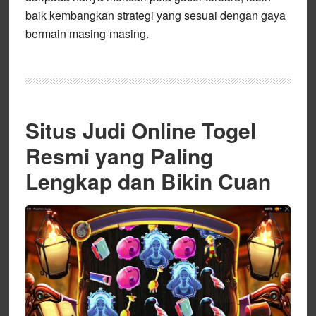
baik kembangkan strategi yang sesuai dengan gaya
bermain masing-masing.
Situs Judi Online Togel
Resmi yang Paling
Lengkap dan Bikin Cuan