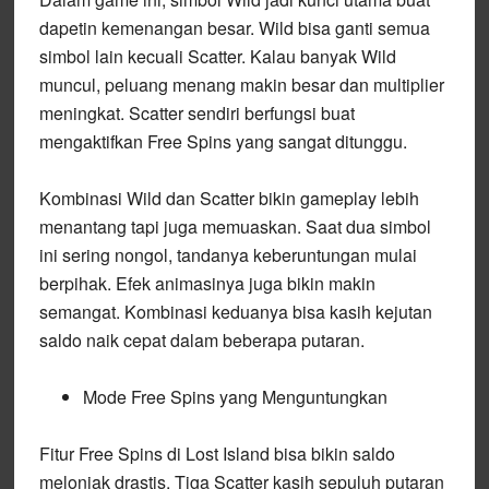
dapetin kemenangan besar. Wild bisa ganti semua
simbol lain kecuali Scatter. Kalau banyak Wild
muncul, peluang menang makin besar dan multiplier
meningkat.
Scatter sendiri berfungsi buat
mengaktifkan Free Spins yang sangat ditunggu.
Kombinasi Wild dan Scatter bikin gameplay lebih
menantang tapi juga memuaskan.
Saat dua simbol
ini sering nongol, tandanya keberuntungan mulai
berpihak. Efek animasinya juga bikin makin
semangat. Kombinasi keduanya bisa kasih kejutan
saldo naik cepat dalam beberapa putaran.
Mode Free Spins yang Menguntungkan
Fitur Free Spins di Lost Island bisa bikin saldo
melonjak drastis. Tiga Scatter kasih sepuluh putaran