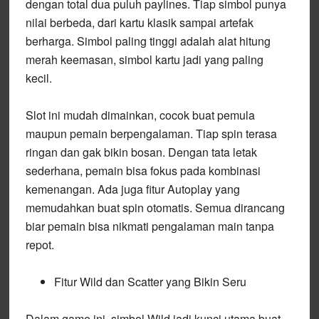
dengan total dua puluh paylines. Tiap simbol punya
nilai berbeda, dari kartu klasik sampai artefak
berharga. Simbol paling tinggi adalah alat hitung
merah keemasan, simbol kartu jadi yang paling
kecil.
Slot ini mudah dimainkan, cocok buat pemula
maupun pemain berpengalaman. Tiap spin terasa
ringan dan gak bikin bosan. Dengan tata letak
sederhana, pemain bisa fokus pada kombinasi
kemenangan.
Ada juga fitur Autoplay yang
memudahkan buat spin otomatis. Semua dirancang
biar pemain bisa nikmati pengalaman main tanpa
repot.
Fitur Wild dan Scatter yang Bikin Seru
Dalam game ini, simbol Wild jadi kunci utama buat