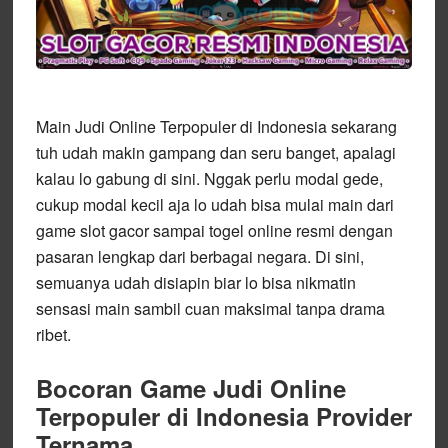
Main Judi Online Terpopuler di Indonesia sekarang
tuh udah makin gampang dan seru banget, apalagi
kalau lo gabung di sini. Nggak perlu modal gede,
cukup modal kecil aja lo udah bisa mulai main dari
game slot gacor sampai togel online resmi dengan
pasaran lengkap dari berbagai negara. Di sini,
semuanya udah disiapin biar lo bisa nikmatin
sensasi main sambil cuan maksimal tanpa drama
ribet.
Bocoran Game Judi Online
Terpopuler di Indonesia Provider
Ternama