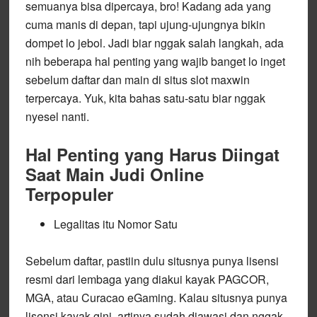
semuanya bisa dipercaya, bro! Kadang ada yang
cuma manis di depan, tapi ujung-ujungnya bikin
dompet lo jebol. Jadi biar nggak salah langkah, ada
nih beberapa hal penting yang wajib banget lo inget
sebelum daftar dan main di situs slot maxwin
terpercaya. Yuk, kita bahas satu-satu biar nggak
nyesel nanti.
Hal Penting yang Harus Diingat
Saat Main Judi Online
Terpopuler
Legalitas itu Nomor Satu
Sebelum daftar, pastiin dulu situsnya punya lisensi
resmi dari lembaga yang diakui kayak PAGCOR,
MGA, atau Curacao eGaming. Kalau situsnya punya
lisensi kayak gini, artinya sudah diawasi dan nggak