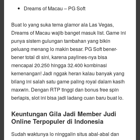
Dreams of Macau – PG Soft
Buat lo yang suka tema glamor ala Las Vegas,
Dreams of Macau wajib banget masuk list. Game ini
punya sistem gulungan tambahan yang bikin
peluang menang lo makin besar.
PG Soft bener-
bener total di sini, karena paylines-nya bisa
mencapai 20.250 hingga 32.400 kombinasi
kemenangan! Jadi nggak heran kalau banyak yang
bilang ini salah satu game paling royal dalam kasih
maxwin. Dengan RTP tinggi dan bonus free spin
berlapis, slot ini bisa jadi ladang cuan baru buat lo.
Keuntungan Gila Jadi Member Judi
Online Terpopuler di Indonesia
Sudah waktunya lo ninggalin situs abal-abal dan