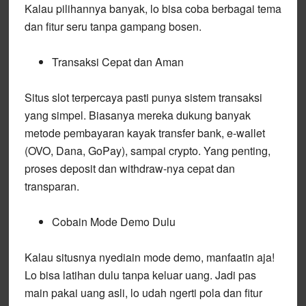
Kalau pilihannya banyak, lo bisa coba berbagai tema
dan fitur seru tanpa gampang bosen.
Transaksi Cepat dan Aman
Situs slot terpercaya pasti punya sistem transaksi
yang simpel. Biasanya mereka dukung banyak
metode pembayaran kayak transfer bank, e-wallet
(OVO, Dana, GoPay), sampai crypto. Yang penting,
proses deposit dan withdraw-nya cepat dan
transparan.
Cobain Mode Demo Dulu
Kalau situsnya nyediain mode demo, manfaatin aja!
Lo bisa latihan dulu tanpa keluar uang. Jadi pas
main pakai uang asli, lo udah ngerti pola dan fitur