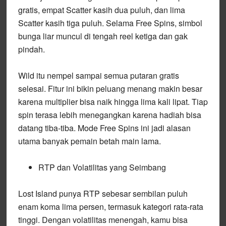
gratis, empat Scatter kasih dua puluh, dan lima
Scatter kasih tiga puluh.
Selama Free Spins, simbol
bunga liar muncul di tengah reel ketiga dan gak
pindah.
Wild itu nempel sampai semua putaran gratis
selesai.
Fitur ini bikin peluang menang makin besar
karena multiplier bisa naik hingga lima kali lipat. Tiap
spin terasa lebih menegangkan karena hadiah bisa
datang tiba-tiba. Mode Free Spins ini jadi alasan
utama banyak pemain betah main lama.
RTP dan Volatilitas yang Seimbang
Lost Island punya RTP sebesar sembilan puluh
enam koma lima persen, termasuk kategori rata-rata
tinggi. Dengan volatilitas menengah, kamu bisa