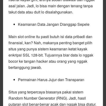
asal jalan. Jadi, lo bisa main dengan tenang tanpa
takut data atau duit lo disalahgunakan.
Keamanan Data Jangan Dianggap Sepele
Main slot online itu pasti butuh isi data pribadi dan
finansial, kan? Nah, makanya penting banget pilih
situs yang punya sistem keamanan ketat kayak
enkripsi SSL 128-bit. Tujuannya biar data lo nggak
bocor ke tangan hacker atau orang yang nggak
bertanggung jawab.
Permainan Harus Jujur dan Transparan
Situs yang terpercaya biasanya pakai sistem
Random Number Generator (RNG). Jadi, hasil
putaran slot benar-benar acak dan nggak bisa diatur.