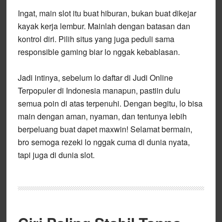
Ingat, main slot itu buat hiburan, bukan buat dikejar
kayak kerja lembur. Mainlah dengan batasan dan
kontrol diri. Pilih situs yang juga peduli sama
responsible gaming biar lo nggak kebablasan.
Jadi intinya, sebelum lo daftar di Judi Online
Terpopuler di Indonesia manapun, pastiin dulu
semua poin di atas terpenuhi. Dengan begitu, lo bisa
main dengan aman, nyaman, dan tentunya lebih
berpeluang buat dapet maxwin! Selamat bermain,
bro semoga rezeki lo nggak cuma di dunia nyata,
tapi juga di dunia slot.