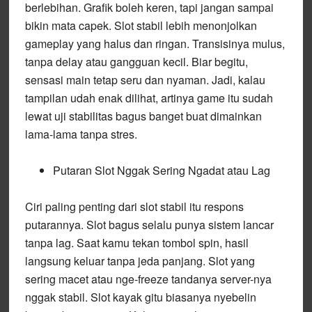
berlebihan. Grafik boleh keren, tapi jangan sampai
bikin mata capek.
Slot stabil lebih menonjolkan
gameplay yang halus dan ringan. Transisinya mulus,
tanpa delay atau gangguan kecil. Biar begitu,
sensasi main tetap seru dan nyaman. Jadi, kalau
tampilan udah enak dilihat, artinya game itu sudah
lewat uji stabilitas bagus banget buat dimainkan
lama-lama tanpa stres.
Putaran Slot Nggak Sering Ngadat atau Lag
Ciri paling penting dari slot stabil itu respons
putarannya. Slot bagus selalu punya sistem lancar
tanpa lag. Saat kamu tekan tombol spin, hasil
langsung keluar tanpa jeda panjang. Slot yang
sering macet atau nge-freeze tandanya server-nya
nggak stabil.
Slot kayak gitu biasanya nyebelin