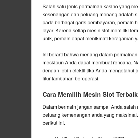
Salah satu jenis permainan kasino yang m
kesenangan dan peluang menang adalah sl
pada berbagai garis pembayaran, pemain 
layar. Karena setiap mesin slot memiliki t
unik, pemain dapat menikmati keragaman y
Ini berarti bahwa menang dalam permainan
meskipun Anda dapat membuat rencana. N
dengan lebih efektif jika Anda mengetahui
fitur tambahan beroperasi.
Cara Memilih Mesin Slot Terbaik
Dalam bermain jangan sampai Anda salah me
peluang kemenangan anda yang maksimal. S
berikut ini.