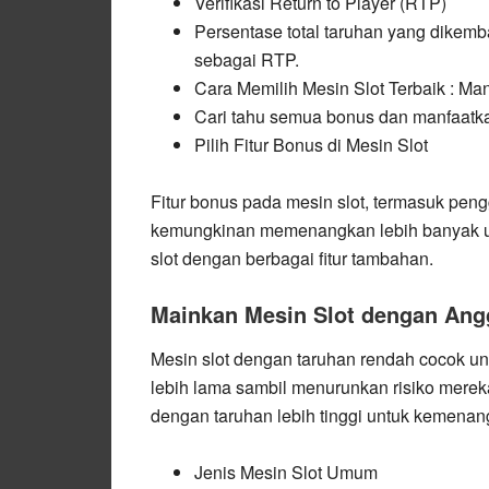
Verifikasi Return to Player (RTP)
Persentase total taruhan yang dikem
sebagai RTP.
Cara Memilih Mesin Slot Terbaik : M
Cari tahu semua bonus dan manfaatk
Pilih Fitur Bonus di Mesin Slot
Fitur bonus pada mesin slot, termasuk pengg
kemungkinan memenangkan lebih banyak u
slot dengan berbagai fitur tambahan.
Mainkan Mesin Slot dengan Ang
Mesin slot dengan taruhan rendah cocok u
lebih lama sambil menurunkan risiko merek
dengan taruhan lebih tinggi untuk kemenan
Jenis Mesin Slot Umum