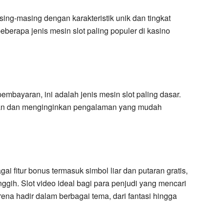
sing-masing dengan karakteristik unik dan tingkat
beberapa jenis mesin slot paling populer di kasino
mbayaran, ini adalah jenis mesin slot paling dasar.
an dan menginginkan pengalaman yang mudah
i fitur bonus termasuk simbol liar dan putaran gratis,
nggih. Slot video ideal bagi para penjudi yang mencari
ena hadir dalam berbagai tema, dari fantasi hingga