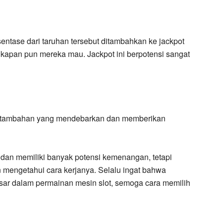
entase dari taruhan tersebut ditambahkan ke jackpot
kapan pun mereka mau. Jackpot ini berpotensi sangat
fitur tambahan yang mendebarkan dan memberikan
dan memiliki banyak potensi kemenangan, tetapi
n mengetahui cara kerjanya. Selalu ingat bahwa
ar dalam permainan mesin slot, semoga cara memilih