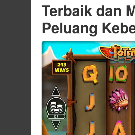
Terbaik dan 
Peluang Kebe