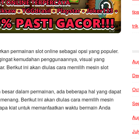
tip
trik
rkan permainan slot online sebagai opsi yang populer.
ngingat kemudahan penggunaannya, visual yang
Au
. Berikut ini akan diulas cara memilih mesin slot
De
Oc
besar dalam permainan, ada beberapa hal yang dapat
enang. Berikut ini akan diulas cara memilih mesin
Se
berapa kiat untuk memanfaatkan waktu bermain Anda
Au
Jul