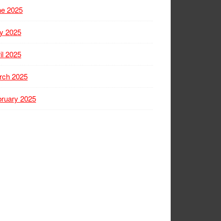
ne 2025
y 2025
il 2025
rch 2025
ruary 2025