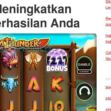
Sit
Meningkatkan
Len
rhasilan Anda
Re
Isl
Hal
Ind
Cir
Slo
blo
inf
slo