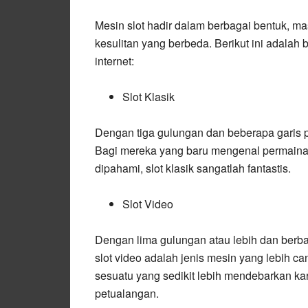
Mesin slot hadir dalam berbagai bentuk, ma
kesulitan yang berbeda. Berikut ini adalah 
internet:
Slot Klasik
Dengan tiga gulungan dan beberapa garis pe
Bagi mereka yang baru mengenal permain
dipahami, slot klasik sangatlah fantastis.
Slot Video
Dengan lima gulungan atau lebih dan berbaga
slot video adalah jenis mesin yang lebih ca
sesuatu yang sedikit lebih mendebarkan kar
petualangan.