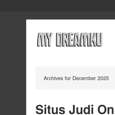
Skip
Skip
to
to
main
primary
content
sidebar
Archives for December 2025
Situs Judi On