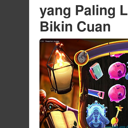
yang Paling 
Bikin Cuan