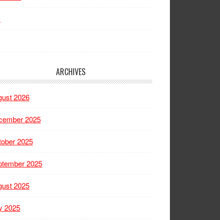
s
ARCHIVES
gust 2026
cember 2025
tober 2025
ptember 2025
gust 2025
y 2025