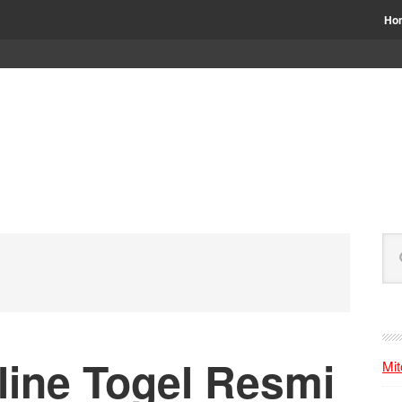
Ho
P
Se
S
this
web
line Togel Resmi
Mit