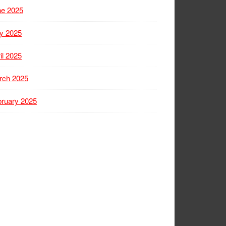
ne 2025
y 2025
il 2025
rch 2025
ruary 2025