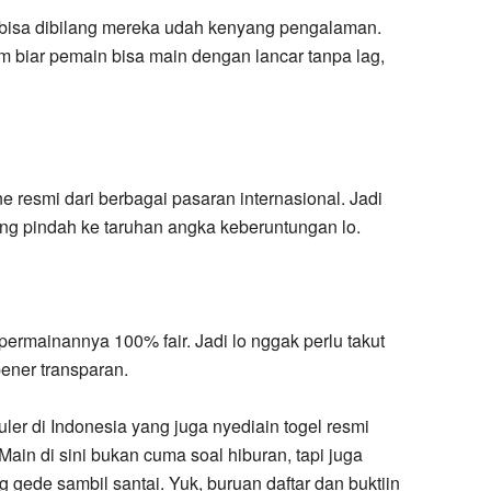
di bisa dibilang mereka udah kenyang pengalaman.
m biar pemain bisa main dengan lancar tanpa lag,
ne resmi dari berbagai pasaran internasional. Jadi
ung pindah ke taruhan angka keberuntungan lo.
ermainannya 100% fair. Jadi lo nggak perlu takut
bener transparan.
puler di Indonesia yang juga nyediain togel resmi
ain di sini bukan cuma soal hiburan, tapi juga
gede sambil santai. Yuk, buruan daftar dan buktiin