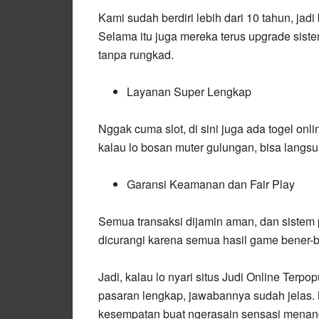
Kami sudah berdiri lebih dari 10 tahun, ja
Selama itu juga mereka terus upgrade siste
tanpa rungkad.
Layanan Super Lengkap
Nggak cuma slot, di sini juga ada togel onli
kalau lo bosan muter gulungan, bisa langs
Garansi Keamanan dan Fair Play
Semua transaksi dijamin aman, dan sistem p
dicurangi karena semua hasil game bener-
Jadi, kalau lo nyari situs Judi Online Terpo
pasaran lengkap, jawabannya sudah jelas. M
kesempatan buat ngerasain sensasi menang 