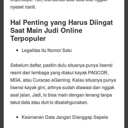
nyesel nanti.
Hal Penting yang Harus Diingat
Saat Main Judi Online
Terpopuler
Legalitas itu Nomor Satu
Sebelum daftar, pastiin dulu situsnya punya lisensi
resmi dari lembaga yang diakui kayak PAGCOR,
MGA, atau Curacao eGaming. Kalau situsnya punya
lisensi kayak gini, artinya sudah diawasi dan nggak
asal jalan. Jadi, lo bisa main dengan tenang tanpa
takut data atau duit lo disalahgunakan.
Keamanan Data Jangan Dianggap Sepele