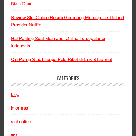
Bikin Cuan
Review Slot Online Resmi Gampang Menang Lost Island
Provider NetEnt
Hal Penting Saat Main Judi Online Terpopuler di
Indonesia
Ciri Paling Stabil Tanpa Pola Ribet di Link Situs Slot
CATEGORIES
blog
informasi
slot online
tips