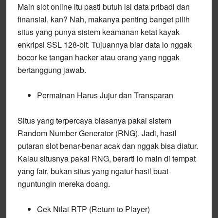
Main slot online itu pasti butuh isi data pribadi dan
finansial, kan? Nah, makanya penting banget pilih
situs yang punya sistem keamanan ketat kayak
enkripsi SSL 128-bit. Tujuannya biar data lo nggak
bocor ke tangan hacker atau orang yang nggak
bertanggung jawab.
Permainan Harus Jujur dan Transparan
Situs yang terpercaya biasanya pakai sistem
Random Number Generator (RNG). Jadi, hasil
putaran slot benar-benar acak dan nggak bisa diatur.
Kalau situsnya pakai RNG, berarti lo main di tempat
yang fair, bukan situs yang ngatur hasil buat
nguntungin mereka doang.
Cek Nilai RTP (Return to Player)