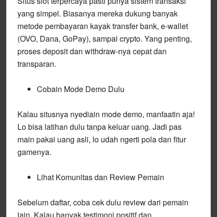
Situs slot terpercaya pasti punya sistem transaksi
yang simpel. Biasanya mereka dukung banyak
metode pembayaran kayak transfer bank, e-wallet
(OVO, Dana, GoPay), sampai crypto. Yang penting,
proses deposit dan withdraw-nya cepat dan
transparan.
Cobain Mode Demo Dulu
Kalau situsnya nyediain mode demo, manfaatin aja!
Lo bisa latihan dulu tanpa keluar uang. Jadi pas
main pakai uang asli, lo udah ngerti pola dan fitur
gamenya.
Lihat Komunitas dan Review Pemain
Sebelum daftar, coba cek dulu review dari pemain
lain. Kalau banyak testimoni positif dan