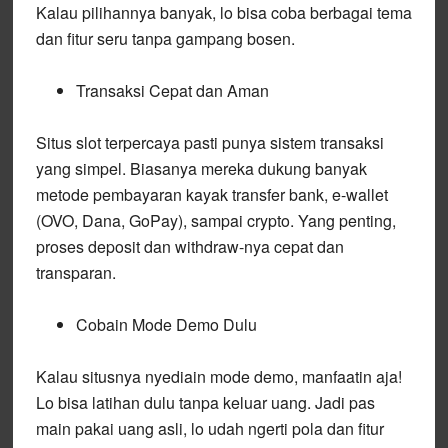
Kalau pilihannya banyak, lo bisa coba berbagai tema
dan fitur seru tanpa gampang bosen.
Transaksi Cepat dan Aman
Situs slot terpercaya pasti punya sistem transaksi
yang simpel. Biasanya mereka dukung banyak
metode pembayaran kayak transfer bank, e-wallet
(OVO, Dana, GoPay), sampai crypto. Yang penting,
proses deposit dan withdraw-nya cepat dan
transparan.
Cobain Mode Demo Dulu
Kalau situsnya nyediain mode demo, manfaatin aja!
Lo bisa latihan dulu tanpa keluar uang. Jadi pas
main pakai uang asli, lo udah ngerti pola dan fitur