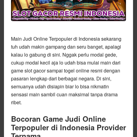
Main Judi Online Terpopuler di Indonesia sekarang
tuh udah makin gampang dan seru banget, apalagi
kalau lo gabung di sini. Nggak perlu modal gede,
cukup modal kecil aja lo udah bisa mulai main dari
game slot gacor sampai togel online resmi dengan
pasaran lengkap dari berbagai negara. Di sini,
semuanya udah disiapin biar lo bisa nikmatin
sensasi main sambil cuan maksimal tanpa drama
ribet.
Bocoran Game Judi Online
Terpopuler di Indonesia Provider
Ternama