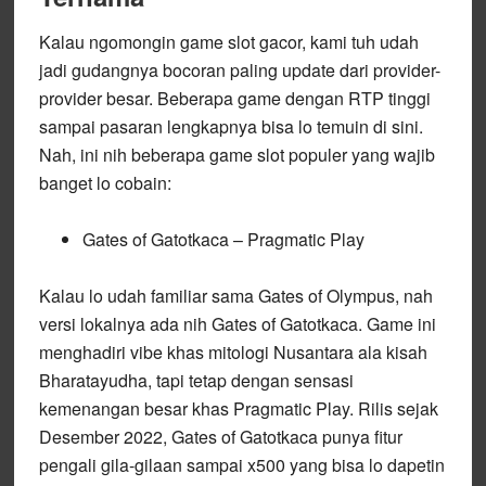
Kalau ngomongin game slot gacor, kami tuh udah
jadi gudangnya bocoran paling update dari provider-
provider besar. Beberapa game dengan RTP tinggi
sampai pasaran lengkapnya bisa lo temuin di sini.
Nah, ini nih beberapa game slot populer yang wajib
banget lo cobain:
Gates of Gatotkaca – Pragmatic Play
Kalau lo udah familiar sama Gates of Olympus, nah
versi lokalnya ada nih Gates of Gatotkaca. Game ini
menghadiri vibe khas mitologi Nusantara ala kisah
Bharatayudha, tapi tetap dengan sensasi
kemenangan besar khas Pragmatic Play.
Rilis sejak
Desember 2022, Gates of Gatotkaca punya fitur
pengali gila-gilaan sampai x500 yang bisa lo dapetin