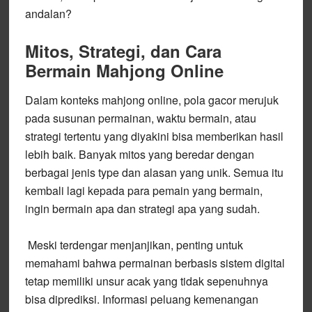
andalan?
Mitos, Strategi, dan Cara
Bermain Mahjong Online
Dalam konteks mahjong online, pola gacor merujuk
pada susunan permainan, waktu bermain, atau
strategi tertentu yang diyakini bisa memberikan hasil
lebih baik. Banyak mitos yang beredar dengan
berbagai jenis type dan alasan yang unik. Semua itu
kembali lagi kepada para pemain yang bermain,
ingin bermain apa dan strategi apa yang sudah.
Meski terdengar menjanjikan, penting untuk
memahami bahwa permainan berbasis sistem digital
tetap memiliki unsur acak yang tidak sepenuhnya
bisa diprediksi. Informasi peluang kemenangan