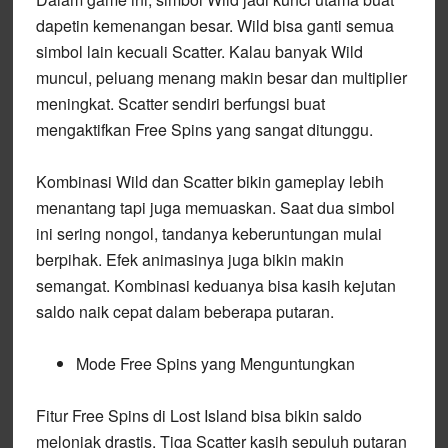
dapetin kemenangan besar. Wild bisa ganti semua
simbol lain kecuali Scatter. Kalau banyak Wild
muncul, peluang menang makin besar dan multiplier
meningkat.
Scatter sendiri berfungsi buat
mengaktifkan Free Spins yang sangat ditunggu.
Kombinasi Wild dan Scatter bikin gameplay lebih
menantang tapi juga memuaskan.
Saat dua simbol
ini sering nongol, tandanya keberuntungan mulai
berpihak. Efek animasinya juga bikin makin
semangat. Kombinasi keduanya bisa kasih kejutan
saldo naik cepat dalam beberapa putaran.
Mode Free Spins yang Menguntungkan
Fitur Free Spins di Lost Island bisa bikin saldo
melonjak drastis. Tiga Scatter kasih sepuluh putaran