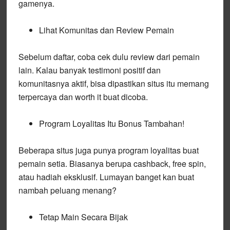
gamenya.
Lihat Komunitas dan Review Pemain
Sebelum daftar, coba cek dulu review dari pemain
lain. Kalau banyak testimoni positif dan
komunitasnya aktif, bisa dipastikan situs itu memang
terpercaya dan worth it buat dicoba.
Program Loyalitas Itu Bonus Tambahan!
Beberapa situs juga punya program loyalitas buat
pemain setia. Biasanya berupa cashback, free spin,
atau hadiah eksklusif. Lumayan banget kan buat
nambah peluang menang?
Tetap Main Secara Bijak