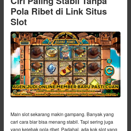
Ciri Paling Stabil Tanpa
Pola Ribet di Link Situs
Slot
Main slot sekarang makin gampang. Banyak yang
cari cara biar bisa menang stabil. Tapi sering juga
yang kejebak pola ribet. Padahal, ada kok slot yang