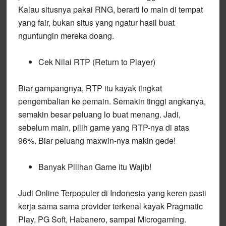
Kalau situsnya pakai RNG, berarti lo main di tempat
yang fair, bukan situs yang ngatur hasil buat
nguntungin mereka doang.
Cek Nilai RTP (Return to Player)
Biar gampangnya, RTP itu kayak tingkat
pengembalian ke pemain. Semakin tinggi angkanya,
semakin besar peluang lo buat menang. Jadi,
sebelum main, pilih game yang RTP-nya di atas
96%. Biar peluang maxwin-nya makin gede!
Banyak Pilihan Game itu Wajib!
Judi Online Terpopuler di Indonesia yang keren pasti
kerja sama sama provider terkenal kayak Pragmatic
Play, PG Soft, Habanero, sampai Microgaming.