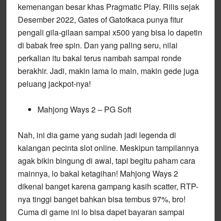
kemenangan besar khas Pragmatic Play.
Rilis sejak
Desember 2022, Gates of Gatotkaca punya fitur
pengali gila-gilaan sampai x500 yang bisa lo dapetin
di babak free spin. Dan yang paling seru, nilai
perkalian itu bakal terus nambah sampai ronde
berakhir. Jadi, makin lama lo main, makin gede juga
peluang jackpot-nya!
Mahjong Ways 2 – PG Soft
Nah, ini dia game yang sudah jadi legenda di
kalangan pecinta slot online. Meskipun tampilannya
agak bikin bingung di awal, tapi begitu paham cara
mainnya, lo bakal ketagihan!
Mahjong Ways 2
dikenal banget karena gampang kasih scatter, RTP-
nya tinggi banget bahkan bisa tembus 97%, bro!
Cuma di game ini lo bisa dapet bayaran sampai