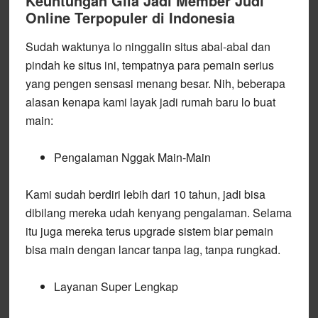
Keuntungan Gila Jadi Member Judi
Online Terpopuler di Indonesia
Sudah waktunya lo ninggalin situs abal-abal dan
pindah ke situs ini, tempatnya para pemain serius
yang pengen sensasi menang besar. Nih, beberapa
alasan kenapa kami layak jadi rumah baru lo buat
main:
Pengalaman Nggak Main-Main
Kami sudah berdiri lebih dari 10 tahun, jadi bisa
dibilang mereka udah kenyang pengalaman. Selama
itu juga mereka terus upgrade sistem biar pemain
bisa main dengan lancar tanpa lag, tanpa rungkad.
Layanan Super Lengkap