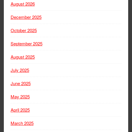
August 2026
December 2025
October 2025
September 2025
August 2025
July 2025
June 2025
May 2025
April 2025
March 2025