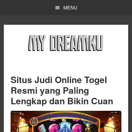
Skip
Skip
MENU
to
to
main
primary
content
sidebar
Situs Judi Online Togel
Resmi yang Paling
Lengkap dan Bikin Cuan