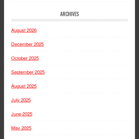
ARCHIVES
August 2026
December 2025
October 2025
September 2025
August 2025
July 2025
June 2025
May 2025