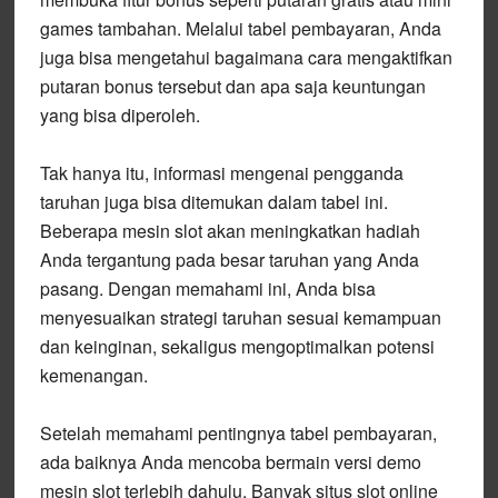
games tambahan. Melalui tabel pembayaran, Anda
juga bisa mengetahui bagaimana cara mengaktifkan
putaran bonus tersebut dan apa saja keuntungan
yang bisa diperoleh.
Tak hanya itu, informasi mengenai pengganda
taruhan juga bisa ditemukan dalam tabel ini.
Beberapa mesin slot akan meningkatkan hadiah
Anda tergantung pada besar taruhan yang Anda
pasang. Dengan memahami ini, Anda bisa
menyesuaikan strategi taruhan sesuai kemampuan
dan keinginan, sekaligus mengoptimalkan potensi
kemenangan.
Setelah memahami pentingnya tabel pembayaran,
ada baiknya Anda mencoba bermain versi demo
mesin slot terlebih dahulu. Banyak situs slot online