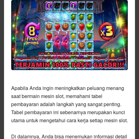
Apabila Anda ingin meningkatkan peluang menang
saat bermain mesin slot, memahami tabel
pembayaran adalah langkah yang sangat penting.
Tabel pembayaran ini sebenarnya merupakan kunci
utama untuk mengetahui cara kerja setiap mesin slot.
Di dalamnya, Anda bisa menemukan informasi detail