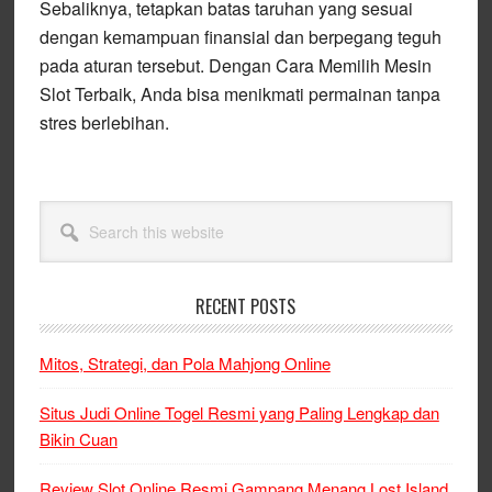
Sebaliknya, tetapkan batas taruhan yang sesuai
dengan kemampuan finansial dan berpegang teguh
pada aturan tersebut. Dengan Cara Memilih Mesin
Slot Terbaik, Anda bisa menikmati permainan tanpa
stres berlebihan.
Primary
Search
Sidebar
this
website
RECENT POSTS
Mitos, Strategi, dan Pola Mahjong Online
Situs Judi Online Togel Resmi yang Paling Lengkap dan
Bikin Cuan
Review Slot Online Resmi Gampang Menang Lost Island