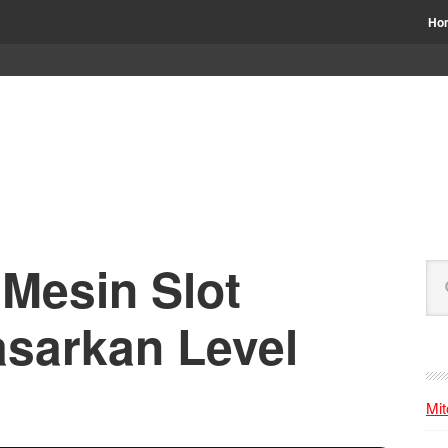
Ho
 Mesin Slot
P
Se
S
this
web
asarkan Level
Mit