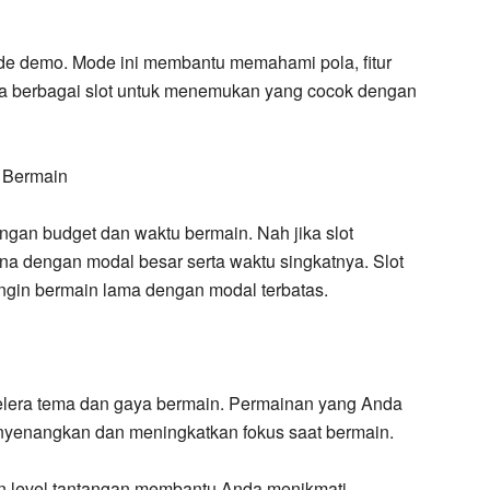
ode demo. Mode ini membantu memahami pola, fitur
oba berbagai slot untuk menemukan yang cocok dengan
 Bermain
ngan budget dan waktu bermain. Nah jika slot
guna dengan modal besar serta waktu singkatnya. Slot
 ingin bermain lama dengan modal terbatas.
ai selera tema dan gaya bermain. Permainan yang Anda
yenangkan dan meningkatkan fokus saat bermain.
an level tantangan membantu Anda menikmati