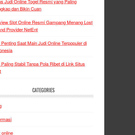
us Judi Online Togel Resmi yang Paling
gkap dan Bikin Cuan
view Slot Online Resmi Gampang Menang Lost
and Provider NetEnt
 Penting Saat Main Judi Online Terpopuler di
onesia
i Paling Stabil Tanpa Pola Ribet di Link Situs
t
CATEGORIES
g
ormasi
t online